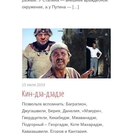
разные. У Сталина — внешнее враждебное
окружение, а у Путина — […]
15 июля 2019
Кин-дза-дзадзе
Позвольте вспомнить: Багратион,
Джугашвили, Берия, Данелия, «Мзиури»,
Гвердцители, Кикабидзе, Мжаванадзе,
Подгорный – Георгадзе, Коте Махарадзе,
Кавазашвили, Егоров и Кантария,