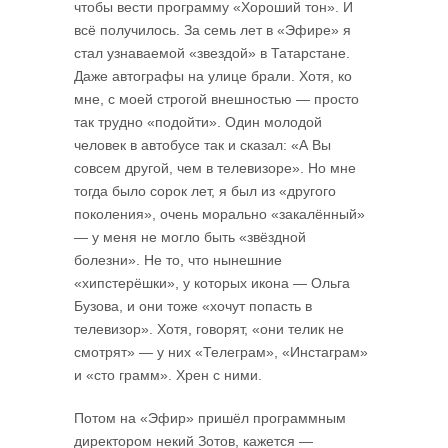
чтобы вести программу «Хороший тон». И
всё получилось. За семь лет в «Эфире» я
стал узнаваемой «звездой» в Татарстане.
Даже автографы на улице брали. Хотя, ко
мне, с моей строгой внешностью — просто
так трудно «подойти». Один молодой
человек в автобусе так и сказал: «А Вы
совсем другой, чем в телевизоре». Но мне
тогда было сорок лет, я был из «другого
поколения», очень морально «закалённый»
— у меня не могло быть «звёздной
болезни». Не то, что нынешние
«хипстерёшки», у которых икона — Ольга
Бузова, и они тоже «хочут попасть в
телевизор». Хотя, говорят, «они телик не
смотрят» — у них «Телеграм», «Инстаграм»
и «сто грамм». Хрен с ними.
Потом на «Эфир» пришёл программным
директором некий Зотов, кажется —