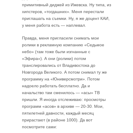
примитивный диджей из Ижевска. Ну типа, из
хипстеров, «тогдашних». Меня перестали
приглашать на съемки. Ну, я же доцент КАИ,
у меня работа есть — наплевал.
Правда, меня пригласили снимать мои
ролики в рекламную компанию «Седьмое
небо» (там тоже были изгнанные с
«Эфира»). А они (ролики) потом
транслировались от Владивостока до
Новгорода Великого. А потом снимал ту же
программу на «Юниверсмотри». Потом
надоело работать бесплатно. Да и
начальство там сменилось — «асы» ТВ
пришли. Я иногда отслеживаю: просмотры
программ «асов» в архиве — 20-30. Мои,
пятилетней давности, каждый месяц
прирастают (в районе 1000). Да вот
посмотрите сами: