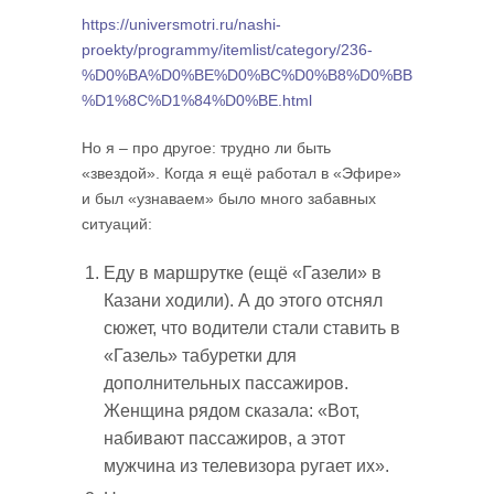
https://universmotri.ru/nashi-
proekty/programmy/itemlist/category/236-
%D0%BA%D0%BE%D0%BC%D0%B8%D0%BB
%D1%8C%D1%84%D0%BE.html
Но я – про другое: трудно ли быть
«звездой». Когда я ещё работал в «Эфире»
и был «узнаваем» было много забавных
ситуаций:
Еду в маршрутке (ещё «Газели» в
Казани ходили). А до этого отснял
сюжет, что водители стали ставить в
«Газель» табуретки для
дополнительных пассажиров.
Женщина рядом сказала: «Вот,
набивают пассажиров, а этот
мужчина из телевизора ругает их».