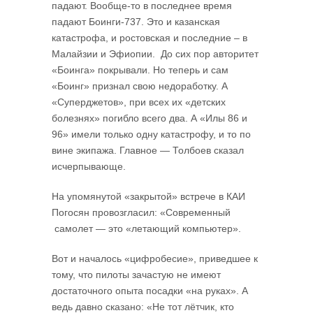
падают. Вообще-то в последнее время
падают Боинги-737. Это и казанская
катастрофа, и ростовская и последние – в
Малайзии и Эфиопии. До сих пор авторитет
«Боинга» покрывали. Но теперь и сам
«Боинг» признал свою недоработку. А
«Суперджетов», при всех их «детских
болезнях» погибло всего два. А «Илы 86 и
96» имели только одну катастрофу, и то по
вине экипажа. Главное — Толбоев сказал
исчерпывающе.
На упомянутой «закрытой» встрече в КАИ
Погосян провозгласил: «Современный
самолет — это «летающий компьютер».
Вот и началось «цифробесие», приведшее к
тому, что пилоты зачастую не имеют
достаточного опыта посадки «на руках». А
ведь давно сказано: «Не тот лётчик, кто