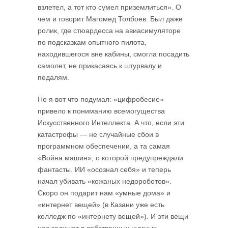
взлетел, а тот кто сумел приземлиться». О
чем и говорит Магомед Толбоев. Был даже
ролик, где стюардесса на авиасимуляторе
по подсказкам опытного пилота,
находившегося вне кабины, смогла посадить
самолет, не прикасаясь к штурвалу и
педалям.
Но я вот что подумал: «цифробесие»
привело к пониманию всемогущества
Искусственного Интеллекта. А что, если эти
катастрофы — не случайные сбои в
программном обеспечении, а та самая
«Война машин», о которой предупреждали
фантасты. ИИ «осознал себя» и теперь
начал убивать «кожаных недороботов».
Скоро он подарит нам «умные дома» и
«интернет вещей» (в Казани уже есть
колледж по «интернету вещей»). И эти вещи
нас задушат в собственных «умных