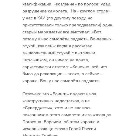
квалификации, «козление» по полосе, удар,
разрушение самолета. На «круглом столе»
у нас в КАИ (по другому поводу, но
присутствовали только преподаватели) один
старый маразматик всё выступал: «Вот
потому у нас самолёты падают». Во-первых,
глухой, как пень: когда я рассказал
вышеописанный случай с пытливым
школьником, он ничего не поняв,
саркастически ответил: «Конечно, всё, что
было до революции – плохо, а сейчас –
хорошо. Вон у нас самолёты падают».
Отвечаю: это «Боинги» падают из-за
конструктивных недостатков, а не
«Суперджеты», хотя и не являюсь
поклонником этого самолета и его «творца»
Погосяна. Впрочем, об этом хорошо и
исчерпывающе сказал Герой России
Магомед Толбоев.