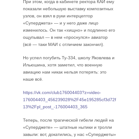
При этом, когда в кабинете ректора КАИ ему
показали небольшую выставку композитных
узлов, он взял в руки интерцептор
«Суперджета» — и у него даже лицо
изменилось. Он так «хищно» и подлинно его
ощупывал — в нем «проснулся» авиатор
(всё — таки МАИ с отличием закончил).
Но успел погубить Ту-334, школу Яковлева и
Ильюшина, хотя заметил, что военную
авиацию нам никак нельзя потерять: это
наше всё.
https://vk.com/club176004403?z=video-
176004403_456239028%2F45e195285cf3d72f
13%2Fpl_post_-176004403_365
Теперь, после трагической гибели людей на
«Суперджете» — штатные нытики и тролли
завыли: вот, докатились, у нас «Суперджеты»