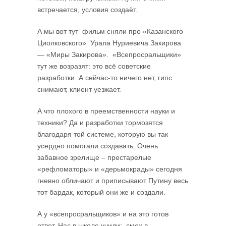
встречается, условия создаёт.
А мы вот тут фильм сняли про «Казанского
Циолковского» Урала Нуриевича Закирова
— «Миры Закирова». «Всепросральщики»
тут же возразят: это всё советские
разработки. А сейчас-то ничего нет, гипс
снимают, клиент уезжает.
А что плохого в преемственности науки и
техники? Да и разработки тормозятся
благодаря той системе, которую вы так
усердно помогали создавать. Очень
забавное зрелище – престарелые
«рефломаторы» и «дерьмокрады» сегодня
гневно обличают и приписывают Путину весь
тот бардак, который они же и создали.
А у «всепросральщиков» и на это готов
ответ. Нас в школе учили: смех в