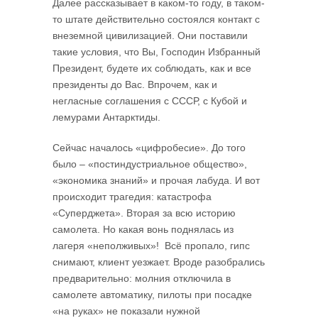
Далее рассказывает в каком-то году, в таком-
то штате действительно состоялся контакт с
внеземной цивилизацией. Они поставили
такие условия, что Вы, Господин Избранный
Президент, будете их соблюдать, как и все
президенты до Вас. Впрочем, как и
негласные соглашения с СССР, с Кубой и
лемурами Антарктиды.
Сейчас началось «цифробесие». До того
было – «постиндустриальное общество»,
«экономика знаний» и прочая лабуда. И вот
происходит трагедия: катастрофа
«Суперджета». Вторая за всю историю
самолета. Но какая вонь поднялась из
лагеря «неполживых»! Всё пропало, гипс
снимают, клиент уезжает. Вроде разобрались
предварительно: молния отключила в
самолете автоматику, пилоты при посадке
«на руках» не показали нужной