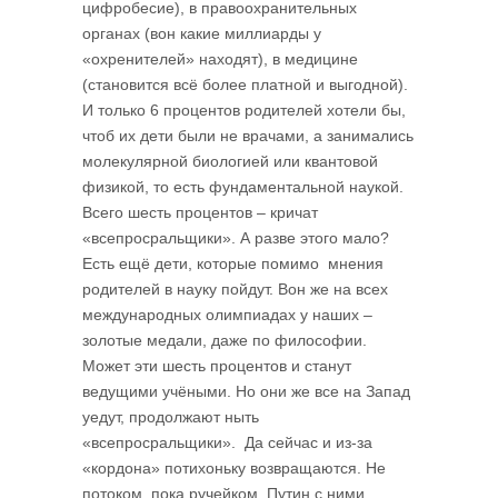
цифробесие), в правоохранительных
органах (вон какие миллиарды у
«охренителей» находят), в медицине
(становится всё более платной и выгодной).
И только 6 процентов родителей хотели бы,
чтоб их дети были не врачами, а занимались
молекулярной биологией или квантовой
физикой, то есть фундаментальной наукой.
Всего шесть процентов – кричат
«всепросральщики». А разве этого мало?
Есть ещё дети, которые помимо мнения
родителей в науку пойдут. Вон же на всех
международных олимпиадах у наших –
золотые медали, даже по философии.
Может эти шесть процентов и станут
ведущими учёными. Но они же все на Запад
уедут, продолжают ныть
«всепросральщики». Да сейчас и из-за
«кордона» потихоньку возвращаются. Не
потоком, пока ручейком. Путин с ними