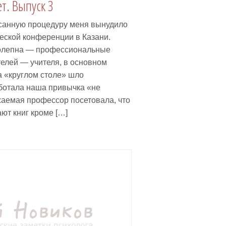
т. Выпуск 3
санную процедуру меня вынудило
ческой конференции в Казани.
олепна — профессиональные
телей — учителя, в основном
а «круглом столе» шло
аботала наша привычка «не
жаемая профессор посетовала, что
ют книг кроме […]