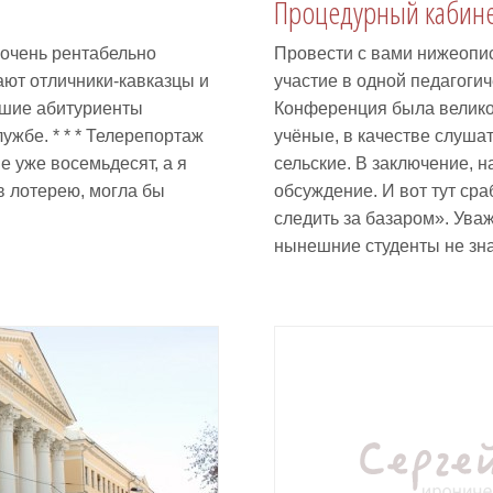
Процедурный кабине
 очень рентабельно
Провести с вами нижеопи
ают отличники-кавказцы и
участие в одной педагоги
вшие абитуриенты
Конференция была велик
ужбе. * * * Телерепортаж
учёные, в качестве слуша
е уже восемьдесят, а я
сельские. В заключение, н
в лотерею, могла бы
обсуждение. И вот тут ср
следить за базаром». Ува
нынешние студенты не зна