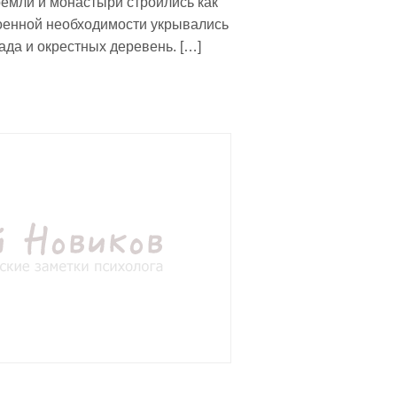
ремли и монастыри строились как
военной необходимости укрывались
ада и окрестных деревень. […]