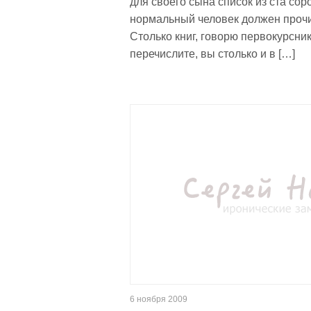
для своего сына список из ста соро
нормальный человек должен прочи
Столько книг, говорю первокурсник
перечислите, вы столько и в […]
6 ноября 2009