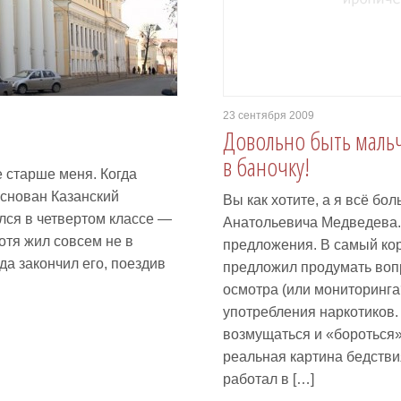
23 сентября 2009
Довольно быть мальч
в баночку!
 старше меня. Когда
основан Казанский
Вы как хотите, а я всё б
ился в четвертом классе —
Анатольевича Медведева.
хотя жил совсем не в
предложения. В самый кор
гда закончил его, поездив
предложил продумать воп
осмотра (или мониторинга
употребления наркотиков. 
возмущаться и «бороться»
реальная картина бедствия
работал в […]