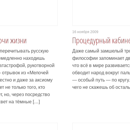
16 ноября 2009
очи жизни
Процедурный кабине
 перечитывать русскую
Даже самый замшелый трое
немедленно находишь
философии запоминает две
атастрофой, рукотворной
что всё в мире развиваетс
— отрывок из «Мелочей
обводит народ вокруг паль
стно и даже за аксиому
— особый путь — по кругу.
т не только того, кто
чего не скажешь об осталь
, но, через посредство
вет на тёмные […]