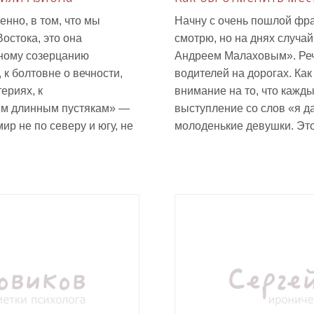
нно, в том, что мы
Начну с очень пошлой фра
остока, это она
смотрю, но на днях случай
вному созерцанию
Андреем Малаховым». Речь
 к болтовне о вечности,
водителей на дорогах. Как
ериях, к
внимание на то, что кажд
им длинным пустякам» —
выступление со слов «я 
ир не по северу и югу, не
молоденькие девушки. Это