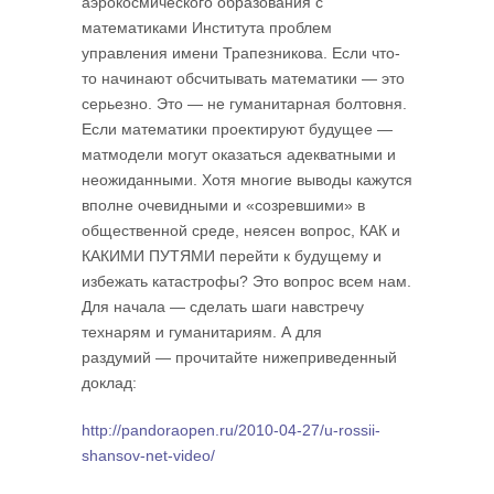
аэрокосмического образования с
математиками Института проблем
управления имени Трапезникова. Если что-
то начинают обсчитывать математики — это
серьезно. Это — не гуманитарная болтовня.
Если математики проектируют будущее —
матмодели могут оказаться адекват­ными и
неожиданными. Хотя многие выводы кажутся
вполне очевидными и «созревшими» в
общественной среде, неясен вопрос, КАК и
КАКИМИ ПУТЯМИ перейти к будущему и
избежать катастрофы? Это вопрос всем нам.
Для начала — сделать шаги навстречу
технарям и гуманитариям. А для
раздумий — прочитайте нижеприведенный
доклад:
http://pandoraopen.ru/2010-04-27/u-rossii-
shansov-net-video/