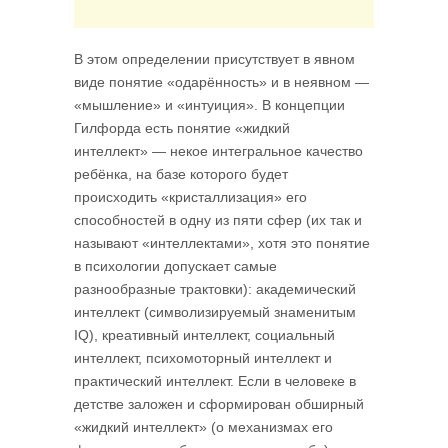
В этом определении присутствует в явном
виде понятие «одарённость» и в неявном —
«мышление» и «интуиция». В концепции
Гилфорда есть понятие «жидкий
интеллект» — некое интегральное качество
ребёнка, на базе которого будет
происходить «кристаллизация» его
способностей в одну из пяти сфер (их так и
называют «интеллектами», хотя это понятие
в психологии допускает самые
разнообразные трактовки): академический
интеллект (символизи­руемый знаме­ни­тым
IQ), креативный интеллект, социальный
интеллект, психомоторный интел­лект и
практический интеллект. Если в человеке в
детстве заложен и сформиро­ван обширный
«жидкий интеллект» (о механизмах его