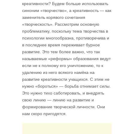
креативности? Будем больше использовать
синоним «твор­чество», а креа­тивность — как
заменитель корявого сочета­ния
«творческость». Рассмотрим основную
проблематику, поскольку тема твор­чества в
психологии многообразна, противоречива и
в последнее время пере­живает бурное
развитие. Это тем более важно, что так
называемые «реформы» образования ведут
если не к полному его уничтожению, то к
удалению из него всякого намёка на
развитие креативности учащихся. С этим не
нужно «бороть­ся» — борьба отнимает силы.
Это нужно тихо саботировать, и внедрять
свою линию — линию на развитие и
формирование творческой личности. Они
нам скоро пригодятся.