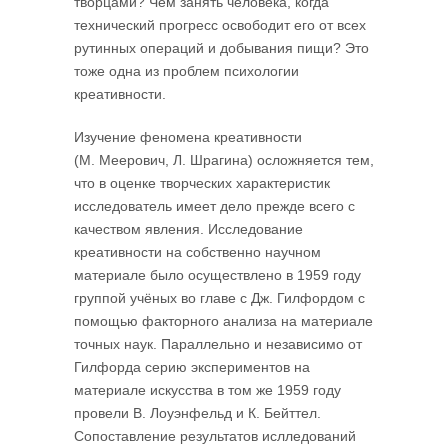
творцами? Чем занять человека, когда
технический прогресс освободит его от всех
рутинных операций и добывания пищи? Это
тоже одна из проблем психологии
креативности.
Изучение феномена креативности
(М. Меерович, Л. Шрагина) осложняется тем,
что в оценке творческих характеристик
исследователь имеет дело прежде всего с
качеством явления. Исследование
креативности на собственно научном
материале было осуществлено в 1959 году
группой учёных во главе с Дж. Гил­фордом с
помощью факторного анализа на материале
точных наук. Параллель­но и независимо от
Гилфорда серию экспериментов на
материале искусства в том же 1959 году
провели В. Лоуэнфельд и К. Бейттел.
Сопоставление результа­тов ислледований