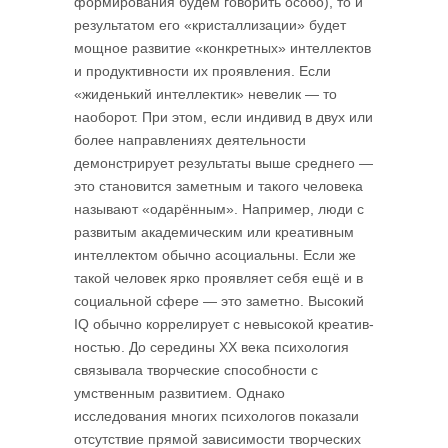
формирования будем говорить особо), то и
результатом его «кристаллизации» будет
мощное развитие «конкретных» интеллектов
и продуктивности их проявления. Если
«жиденький интеллектик» невелик — то
наоборот. При этом, если индивид в двух или
более направлениях деятельности
демонстрирует результаты выше среднего —
это становится заметным и такого человека
называют «одарённым». Например, люди с
развитым академическим или креативным
интеллектом обычно асоци­альны. Если же
такой человек ярко проявляет себя ещё и в
социальной сфере — это заметно. Высокий
IQ обычно коррелирует с невысокой креатив­
ностью. До середины ХХ века психология
связывала творческие способности с
умственным развитием. Однако
исследования многих психологов показали
отсутствие прямой зависимости творческих