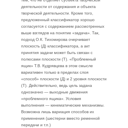
тем, что не отделяет субъекта творческой
деятельности от содержания и объекта
творческой деятельности. Кроме того,
предложенный классификатор хорошо
согласуется с содержанием рассмотренных
выше взглядов на понятие «задача». Так,
подход О.К. Тихомирова очерчивает
плоскость (Д) классификатора, а акт
принятия задачи может быть связан с
полюсами плоскости (Т). «Проблемный
ящик» Т.В. Кудрявцева в этом смысле
вариативен только в пределах слоя
«способ» плоскости (Д) и 2 уровня плоскости
(Т). Действительно, ведь цель задана
однозначно — выходные движения
«проблемного ящика». Условия
выполнения — кинематические механизмы.
Возможна лишь вариация способов их
применения (шестерни вместо ременной
передачи и т.п.)