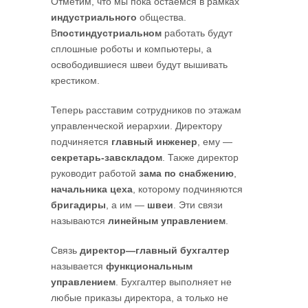
Отметим, что мы пока остаемся в рамках
индустриального
общества.
В
постиндустриальном
работать будут
сплошные роботы и компьютеры, а
освободившиеся швеи будут вышивать
крестиком.
Теперь расставим сотрудников по этажам
управленческой иерархии. Директору
подчиняется
главный инженер
, ему —
секретарь-завскладом
. Также директор
руководит работой
зама по снабжению
,
начальника цеха
, которому подчиняются
бригадиры
, а им —
швеи
. Эти связи
называются
линейным управлением
.
Связь
директор—главный бухгалтер
называется
функциональным
управлением
. Бухгалтер выполняет не
любые приказы директора, а только не