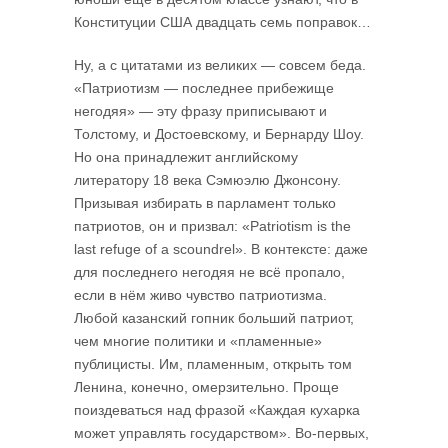
Конституции США двадцать семь поправок…
Ну, а с цитатами из великих — совсем беда.
«Патриотизм — последнее прибежище
негодяя» — эту фразу приписывают и
Толстому, и Достоевскому, и Бернарду Шоу.
Но она принадлежит английскому
литератору 18 века Сэмюэлю Джонсону.
Призывая избирать в парламент только
патриотов, он и призвал: «Patriotism is the
last refuge of a scoundrel». В контексте: даже
для последнего негодяя не всё пропало,
если в нём живо чувство патриотизма.
Любой казанский гопник больший патриот,
чем многие политики и «пламенные»
публицисты. Им, пламенным, открыть том
Ленина, конечно, омерзительно. Проще
поиздеваться над фразой «Каждая кухарка
может управлять государством». Во-первых,