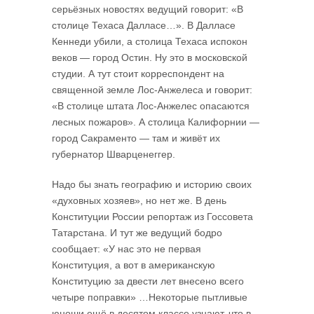
серьёзных новостях ведущий говорит: «В
столице Техаса Далласе…». В Далласе
Кеннеди убили, а столица Техаса испокон
веков — город Остин. Ну это в московской
студии. А тут стоит корреспондент на
священной земле Лос-Анжелеса и говорит:
«В столице штата Лос-Анжелес опасаются
лесных пожаров». А столица Калифорнии —
город Сакраменто — там и живёт их
губернатор Шварценеггер.
Надо бы знать географию и историю своих
«духовных хозяев», но нет же. В день
Конституции России репортаж из Госсовета
Татарстана. И тут же ведущий бодро
сообщает: «У нас это не первая
Конституция, а вот в американскую
Конституцию за двести лет внесено всего
четыре поправки» …Некоторые пытливые
юноши ещё в десятом классе узнают, что в