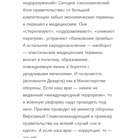
недоразумений».Сегодня «экономический
блок правительства» от большой
компетенции забыл экономические термины
и перешёл к медицинским. Они
«стерилизуют», «оздоравливают», «снимают
перегрев», устраняют «банковские тромбы».
А остальное народонаселение — наоборот
— классические медицинские термины
вносит в политику, образование,
повседневную жизнь и борется с
уродливыми явлениями. И получается,
(вспомните Декарта) как в Министерстве
обороны. Если наш враг — никем не
виданный «международный терроризм», то
и военную реформу надо проводить под
него. Причём проводит её министр обороны.
Верховный Главнокомандующий и премьер
правительства на всякий случай «не в
курсе». А если наш враг — коррупция, то —
ату её!