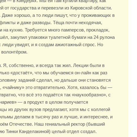
щей — в Киндерях. Мы ей там купили квартиру, как
й от государства и перевезли из Кировской области.
 Даже хорошо, а то люди пишут, что у проживающих в
фликты и даже разводы. Тёща почти неходячая,
и на кухню. Требуется много памперсов, прокладок,
шёл, закупил упаковки туалетной бумаги на 24 рулона
с люди увидят, и я создам ажиотажный спрос. Но
 волонтёром.
 Я, собственно, и всегда так жил. Лекции были в
лько «достаёт», что мы обучаемся он-лайн как раз
оловину заданий сделал, но дальше они становятся
, «чайнику» это отвратительно. Хотя, казалось бы —
вратно, что всё это подаётся так «наукообразно», с
нариев» — а продукт в целом получается
цы из других вузов предлагают, хотя мы с коллегой
льмы делаем в тысячу раз и лучше, и интереснее, и
своём Отечестве. Наш гениальный ректор (бывший
ию Тинки Канделакиной) целый отдел создал.