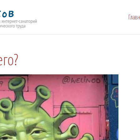
Глав
его?