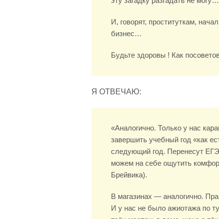
эту загадку разгадать не могу…
И, говорят, проституткам, нач
бизнес…
Будьте здоровы ! Как посовето
Я ОТВЕЧАЮ:
«Аналогично. Только у нас кар
завершить учебный год «как ес
следующий год. Перенесут ЕГЭ 
можем на себе ощутить комфор
Брейвика).
В магазинах — аналогично. Прав
И у нас не было ажиотажа по т