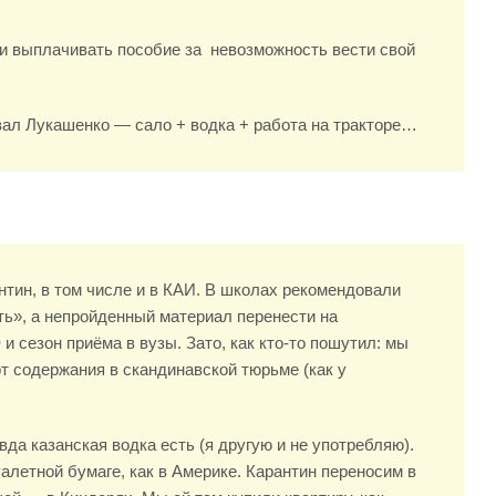
али выплачивать пособие за невозможность вести свой
вал Лукашенко — сало + водка + работа на тракторе…
антин, в том числе и в КАИ. В школах рекомендовали
ть», а непройденный материал перенести на
и сезон приёма в вузы. Зато, как кто-то пошутил: мы
т содержания в скандинавской тюрьме (как у
да казанская водка есть (я другую и не употребляю).
уалетной бумаге, как в Америке. Карантин переносим в