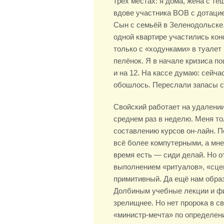
трёх местах: я дома, жена с тё
вдове участника ВОВ с дотацие
Сын с семьёй в Зеленодольске.
одной квартире участились кон
только с «ходунками» в туалет 
пелёнок. Я в начале кризиса по
и на 12. На кассе думаю: сейча
обошлось. Переслали запасы с
Свойский работает на удалении.
среднем раз в неделю. Меня то
составлению курсов он-лайн. П
всё более компутерными, а мне
время есть — сиди делай. Но от
выполнением «ритуалов», «сце
примитивный. Да ещё нам образ
Долбиным учебные лекции и фи
зрелищнее. Но нет пророка в 
«министр-мечта» по определен