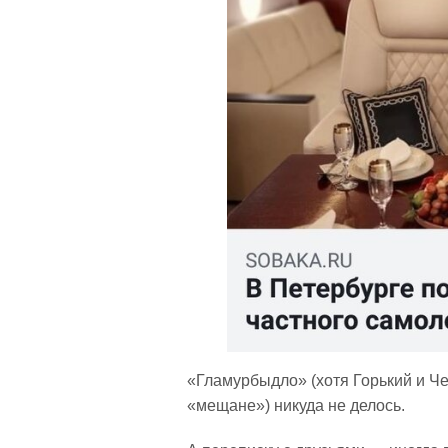
«Гламурбыдло» (хотя Горький и Ч
«мещане») никуда не делось.