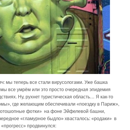
ч: мы теперь все стали вирусологами. Уже башка
, мы все умрём или это просто очередная эпидемия
ствиях. Ну, рухнет туристическая область… Я как-то
рмы», где желающим обеспечивали «поездку в Париж»,
фотошопные фотки» на фоне Эйфелевой башни,
чередное «гламурное быдло» хвасталось: «родаки» в
 «прогресс» продвинулся: