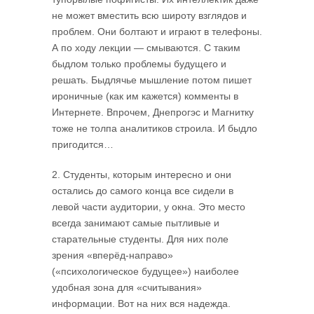
не может вместить всю широту взглядов и
проблем. Они болтают и играют в телефоны.
А по ходу лекции — смываются. С таким
быдлом только проблемы будущего и
решать. Быдлячье мышление потом пишет
ироничные (как им кажется) комменты в
Интернете. Впрочем, Днепрогэс и Магнитку
тоже не толпа аналитиков строила. И быдло
пригодится…
2. Студенты, которым интересно и они
остались до самого конца все сидели в
левой части аудитории, у окна. Это место
всегда занимают самые пытливые и
старательные студенты. Для них поле
зрения «вперёд-направо»
(«психологическое будущее») наиболее
удобная зона для «считывания»
информации. Вот на них вся надежда.