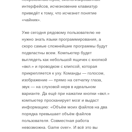
интер­фейсов, исчезновение клавиатур
приведёт к тому, что исчезнет понятие
«чайник».
Уже сегодня рядовому пользователю не
нужно знать языки программи­ро­ва­ния, а
скоро самые сложнейшие программы будут
подвластны всем. Компьютер будет
выглядеть как небольшой ящичек с кнопкой
«вкл.» и проводком с клип­сой, которая
прикрепляется к уху. Команды — голосом,
изображение — прямо на сетчатку глаза,
звук — на слуховой нерв в идеальном
варианте. Да ещё при нажатии кнопки «вкл.»
компьютер просканирует мозг и выдаст
информацию: «Объём моих файлов на два
порядка превышает объём файлов
пользователя. Совместная работа
невозможна. Game over». И всё это вы