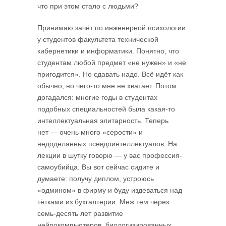
что при этом стало с людьми?
Принимаю зачёт по инженерной психологии
у студентов факультета технической
киберне­тики и информатики. Понятно, что
студентам любой предмет «не нужен» и «не
пригодится». Но сдавать надо. Всё идёт как
обычно, но чего-то мне не хватает. Потом
догадался: многие годы в студентах
подобных специальностей была какая-то
интеллектуальная элитарность. Теперь
нет — очень много «серости» и
недоделанных псевдоинтеллектуалов. На
лекции в шутку говорю — у вас про­фессия-
самоубийца. Вы вот сейчас сидите и
думаете: получу диплом, устроюсь
«одмином» в фирму и буду издеваться над
тётками из бухгалтерии. Меж тем через
семь-десять лет развитие
нейрокомпьютеров, биологизированных