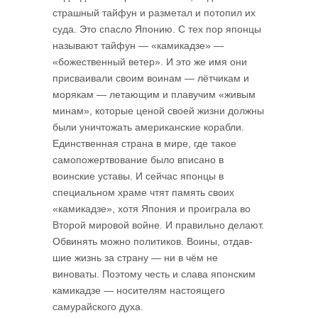
страшный тайфун и разметал и потопил их
суда. Это спасло Японию. С тех пор японцы
называют тайфун — «камикадзе» —
«божественный ветер». И это же имя они
присваивали своим воинам — лётчикам и
морякам — летающим и плавучим «живым
минам», которые ценой своей жизни должны
были уничто­жать американские корабли.
Единственная страна в мире, где такое
самопо­жерт­вование было вписано в
воинские уставы. И сейчас японцы в
специальном храме чтят память своих
«камикадзе», хотя Япония и проиграла во
Второй мировой войне. И правильно делают.
Обвинять можно политиков. Воины, отдав­
шие жизнь за страну — ни в чём не
виноваты. Поэтому честь и слава японским
камикадзе — носителям настоящего
самурайского духа.