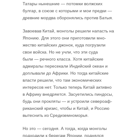
Татары нынешние — потомки волжских
булгар, в союзе с которыми и мои предки —
древние мордва оборонялись против Батыя.
Завоевав Китай, монголы решили напасть на
Японию. Для этого они приго­товили мно­
жество китайских джонок, куда погрузили
свои войска. Но не учли, что эти суда
были — речного класса. Хотя китайские
адмиралы пересекали Индийский океан и
доплывали до Африки. Но тогда китайские
власти решили, что там экономи­чес­ких
интересов нет. Только теперь Китай активно
в Африку внедряется. Засуети­лись пиндосы,
будь они прокляты — и устроили североаф­
риканский кризис, чтобы и Китай, и Россию
вытеснить из Средиземноморья.
Но это — сегодня. А тогда, когда монголы
подходили к берегам Японии, поднялся