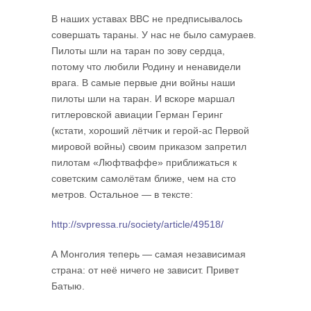
В наших уставах ВВС не предписывалось
совершать тараны. У нас не было самураев.
Пилоты шли на таран по зову сердца,
потому что любили Родину и ненавидели
врага. В самые первые дни войны наши
пилоты шли на таран. И вскоре маршал
гитлеровской авиации Герман Геринг
(кстати, хороший лётчик и герой-ас Первой
мировой войны) своим приказом запретил
пилотам «Люфт­ваффе» приближаться к
советским самолётам ближе, чем на сто
метров. Остальное — в тексте:
http://svpressa.ru/society/article/49518/
А Монголия теперь — самая независимая
страна: от неё ничего не зависит. Привет
Батыю.