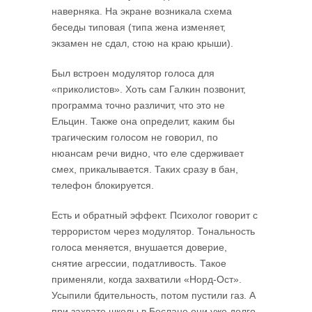
наверняка. На экране возникала схема
беседы типовая (типа жена изменяет,
экзамен не сдал, стою на краю крыши).
Был встроен модулятор голоса для
«приколистов». Хоть сам Галкин позвонит,
программа точно различит, что это не
Ельцин. Также она определит, каким бы
трагическим голосом не говорил, по
нюансам речи видно, что еле сдерживает
смех, прикалывается. Таких сразу в бан,
телефон блокируется.
Есть и обратный эффект. Психолог говорит с
террористом через модулятор. Тональность
голоса меняется, внушается доверие,
снятие агрессии, податливость. Такое
применяли, когда захватили «Норд-Ост».
Усыпили бдительность, потом пустили газ. А
при захвате школы в Беслане они уже долго